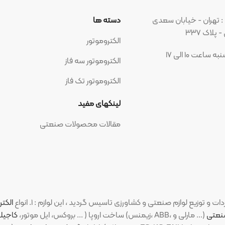
بان سعدی
دسته ها
مجوز ه
الکتروموتور
الکتروموتور سه فاز
الکتروموتور تک فاز
شبکه ه
لینکهای مفید
مقالات محصولات صنعتی
الکتروموتورهای ص
(PM، بروکس، ایل موتور،
کاجیلی
،
ارسم گوانگ