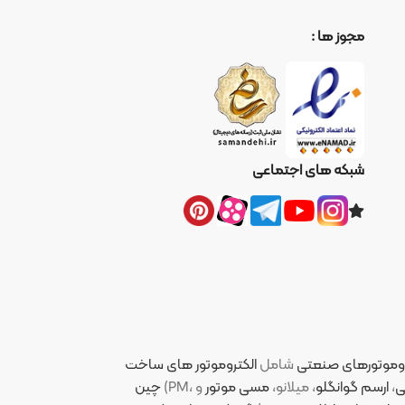
ا :
ای اجتماعی
نعتی
شامل
الکتروموتور های ساخت
لو
، میلانو،
مسی موتور
چین