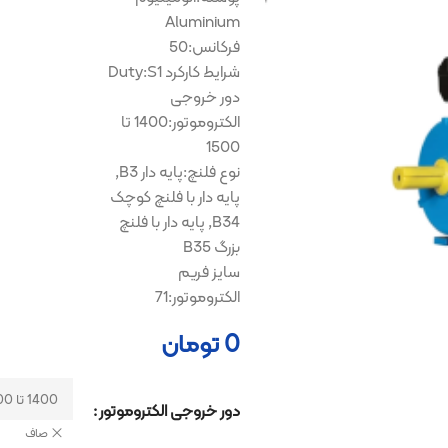
Aluminium
فرکانس:50
شرایط کارکرد Duty:S1
دور خروجی
الکتروموتور:1400 تا
1500
نوع فلنچ:پایه دار B3,
پایه دار با فلنچ کوچک
B34, پایه دار با فلنچ
بزرگ B35
سایز فریم
الکتروموتور:71
0
تومان
دور خروجی الکتروموتور
صاف