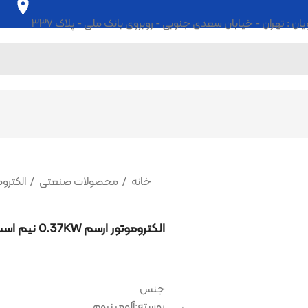
ابان سعدی جنوبی - روبروی بانک ملی - پلاک ۳۳۷
خانه
محصولات صنعتی
الکتروموتور
الکتروموتور ا
الکتروموتور ارسم 0.37KW نیم اسب تک فاز
جنس
پوسته:آلومینیوم