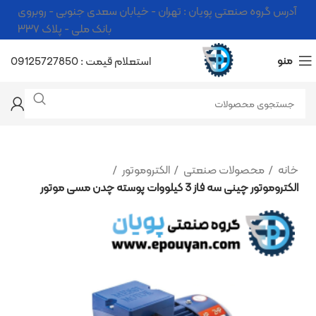
آدرس گروه صنعتی پویان : تهران - خیابان سعدی جنوبی - روبروی
بانک ملی - پلاک ۳۳۷
منو
استعلام قیمت : 09125727850
خانه
محصولات صنعتی
الکتروموتور
الکتروموتور چینی سه فاز 3 کیلووات پوسته چدن مسی موتور