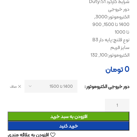
شرایط کارکرد Duty:S1
دور خروجی
الکتروموتور:3000,
1400 تا 1500, 900
تا 1000
نوع فلنچ:پایه دار B3
سایز فریم
الکتروموتور:100, 132
0
تومان
دور خروجی الکتروموتور
صاف
افزودن به سبد خرید
خرید کنید
افزودن به علاقه مندی