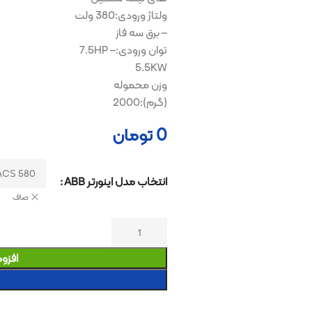
ولتاژ ورودی:380 ولت
– برق سه فاز
توان ورودی:7.5HP –
5.5KW
وزن محموله
(گرم):2000
0
تومان
انتخاب مدل اینورتر ABB
صاف
افزودن به سبد خری
خرید کنید