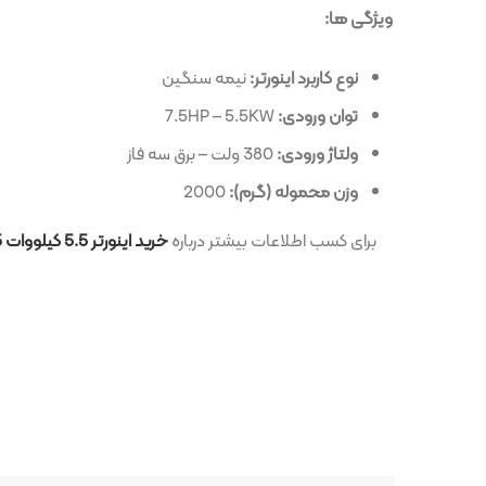
ویژگی ها:
نوع کاربرد اینورتر:
نیمه سنگین
توان ورودی:
7.5HP – 5.5KW
ولتاژ ورودی:
380 ولت – برق سه فاز
وزن محموله (گرم):
2000
برای کسب اطلاعات بیشتر درباره
خرید اینورتر 5.5 کیلووات 7.5 اسب ABB