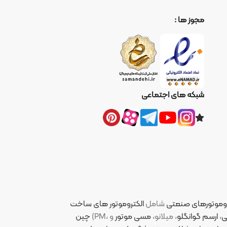
ا :
ای اجتماعی
نعتی
شامل
الکتروموتور های ساخت
لو
، میلانو،
مسی موتور
چین