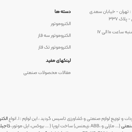
بان سعدی
دسته ها
مجوز ه
الکتروموتور
الکتروموتور سه فاز
الکتروموتور تک فاز
شبکه ه
لینکهای مفید
مقالات محصولات صنعتی
الکتروموتورهای ص
(PM، بروکس، ایل موتور،
کاجیلی
،
ارسم گوانگ