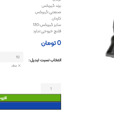
برند گیربکس
صنعتی:گیربکس
کاردان
سایز گیربکس:130
فلنچ خروجی:ندارد
0
تومان
انتخاب نسبت تبدیل
صاف
افزودن به سبد خری
خرید کنید