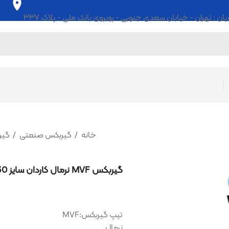
ابان سعدی جنوبی - روبروی بانک ملی - پلاک ۳۳۷
خانه
گیربکس صنعتی
گیربکس ایرانی
گیربکس MVF نرمال کاردان سایز 130
تیپ گیربکس:MVF
نرمال