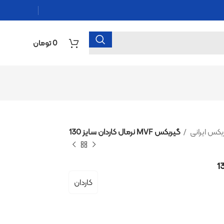
0
تومان
گیربکس MVF نرمال کاردان سایز 130
کاردان