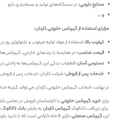
صنایع دارویی:
در دستگاه‌های تولید و بسته‌بندی دارو
و …
مزایای استفاده از گیربکس حلزونی کاردان:
کیفیت بالا:
استفاده از مواد اولیه مرغوب و تکنولوژی روز در ساخت این گی
قیمت مناسب:
در مقایسه با برندهای خارجی، گیربکس‌های کاردان قیمت
دسترسی آسان:
قطعات یدکی این گیربکس‌ها به راحتی در دسترس هستن
خدمات پس از فروش:
شرکت کاردان خدمات پس از فروش مناسبی را برای
در نهایت، انتخاب گیربکس حلزونی کاردان می‌تواند گزینه مناسبی برای صنا
برای
خرید گیربکس حلزونی
با کارشناسان فروش در تماس باشید.
برای دریافت
کاتالوگ
گیربکس کاردان
به بخش
بانک کاتالوگ
مراجعه نمایید
این
گیربکس صنعتی
دارای 6 ماه گارانتی است که با تایید بازرس اتحادیه قابل پیگیری می باشد. این کالا به سفارش سایت ایپویان تولید و به بازار عرضه شده است.