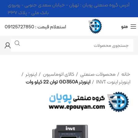
آدرس گروه صنعتی پویان : تهران - خیابان سعدی جنوبی - روبروی
بانک ملی - پلاک ۳۳۷
منو
استعلام قیمت : 09125727850
خانه
محصولات صنعتی
کالای اتوماسیون
اینورتر
اینورتر اینوت INVT
اینورتر GD350A توان 22 کیلو وات