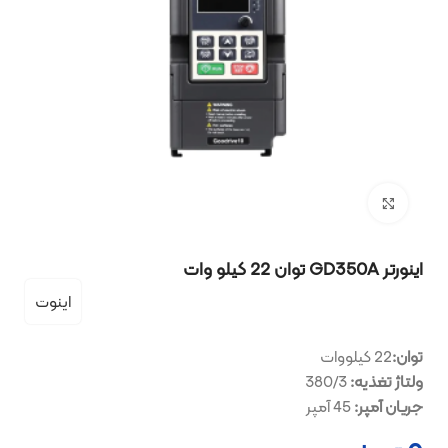
بزرگنمایی تصویر
اینورتر GD350A توان 22 کیلو وات
اینوت
توان:
22 کیلووات
ولتاژ تغذیه:
380/3
جریان آمپر:
45 آمپر