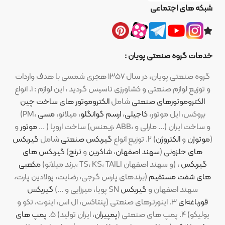
شبکه های اجتماعی
خدمات گروه صنعتی پویان :
گروه صنعتی پویان، در سال ۱۳۵۷ هجری شمسی با هدف واردات
و توزیع لوازم صنعتی و کشاورزی تاسیس گردید ، این لوازم : ۱. انواع
الکتروموتورهای صنعتی
شامل
الکتروموتور های ساخت چین
(PM، بروکس، ایل موتور،
کاجیلی
،
ارسم گوانگلو
، میلانو،
مسی
موتور
و ... ) ساخت اروپا (زیمنس، ABB، مارلی و ...) و ساخت ایران
(
موتوژن
و
الکتروژن
) ۲. توزیع انواع
گیربکس صنعتی
شامل
گیربکس
های حلزونی
(
سهند اصفهان
،
شاکرین
و
ترنج
)
گیربکس های
گیربکس
(برند میلانو، TS، KS، TAILI و سهند اصفهان) ،
مکعبی
های شفت مستقیم
(برندهای پارس گرجی، رضایت، پولادین پارت،
SN سهند اصفهان و
گیربکس
پویا، میرزایی و ...)
گیربکس
قورباغه‌ای
۳. اینورترهای صنعتی (پنتاکس، ال اس، اینوت، تکو و
یولیکو) ۴. پمپ های صنعتی (
پمپیران
، ایران تولید) ۵.
پمپ های