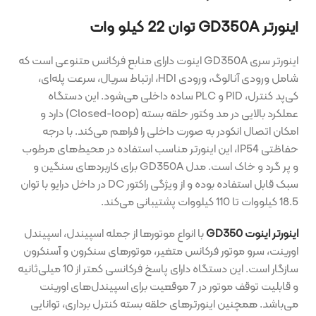
اینورتر GD350A توان 22 کیلو وات
اینورتر سری GD350A اینوت دارای منابع فرکانس متنوعی است که
شامل ورودی آنالوگ، ورودی HDI، ارتباط سریال، سرعت پله‌ای،
کی‌پد کنترل، PID و PLC ساده داخلی می‌شود. این دستگاه
عملکرد بالایی در مد وکتور حلقه بسته (Closed-loop) دارد و
امکان اتصال انکودر به صورت داخلی را فراهم می‌کند. با درجه
حفاظتی IP54، این اینورتر مناسب استفاده در محیط‌های مرطوب
و پر گرد و خاک است. مدل GD350A برای کاربردهای سنگین و
سبک قابل استفاده بوده و از ویژگی راکتور DC در داخل درایو با توان
18.5 کیلووات تا 110 کیلووات پشتیبانی می‌کند.
اینورتر اینوت GD350
با انواع موتورها از جمله اسپیندل، اسپیندل
اورینت، سرو موتور فرکانس متغیر، موتورهای سنکرون و آسنکرون
سازگار است. این دستگاه دارای پاسخ فرکانسی کمتر از 10 میلی‌ثانیه
و قابلیت توقف موتور در 7 موقعیت برای اسپیندل‌های اورینت
می‌باشد. همچنین اینورترهای حلقه بسته کنترل برداری، توانایی