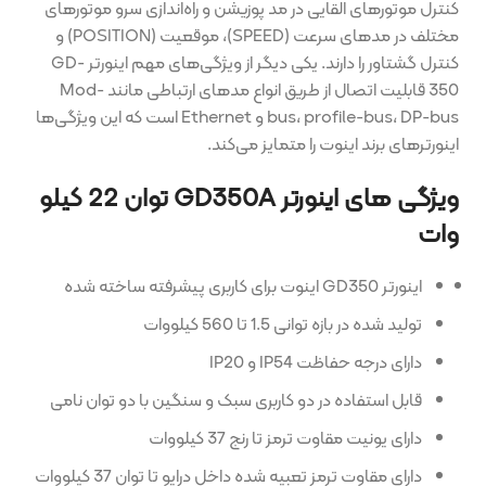
کنترل موتورهای القایی در مد پوزیشن و راه‌اندازی سرو موتورهای
مختلف در مدهای سرعت (SPEED)، موقعیت (POSITION) و
کنترل گشتاور را دارند. یکی دیگر از ویژگی‌های مهم اینورتر GD-
350 قابلیت اتصال از طریق انواع مدهای ارتباطی مانند Mod-
bus، profile-bus، DP-bus و Ethernet است که این ویژگی‌ها
اینورترهای برند اینوت را متمایز می‌کند.
ویژگی های اینورتر GD350A توان 22 کیلو
وات
اينورتر GD350 اینوت برای کاربری پیشرفته ساخته شده
تولید شده در بازه توانی 1.5 تا 560 کیلووات
دارای درجه حفاظت IP54 و IP20
قابل استفاده در دو کاربری سبک و سنگین با دو توان نامی
دارای یونیت مقاوت ترمز تا رنج 37 کیلووات
دارای مقاوت ترمز تعبیه شده داخل درایو تا توان 37 کیلووات