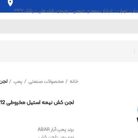
ابان سعدی جنوبی - روبروی بانک ملی - پلاک ۳۳۷
خانه
محصولات صنعتی
پمپ
لجن کش نیمه استیل مخروطی 12
لجن کش نیمه استیل مخروطی 12 متری 2 اینچ آبار پمپ
برند پمپ:آبار ABAR
نوع پمپ:لجن کش