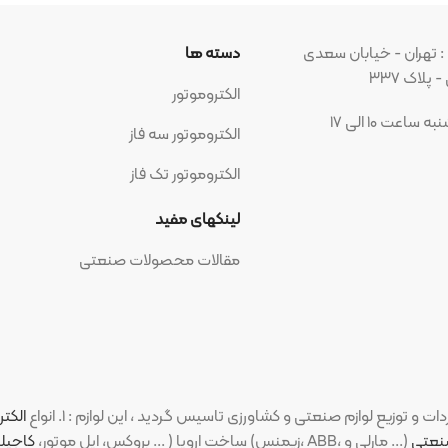
بان سعدی
دسته ها
مجوز ه
الکتروموتور
الکتروموتور سه فاز
الکتروموتور تک فاز
شبکه ه
لینکهای مفید
مقالات محصولات صنعتی
الکتروموتورهای ص
(PM، بروکس، ایل موتور،
کاجیلی
،
ارسم گوانگ