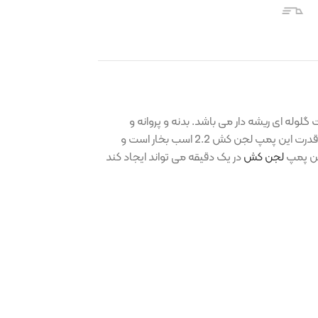
 گلوله ای ریشه دار می باشد. بدنه و پروانه و
قسمت های اصلی پمپ از چدن داکتیل ساخته شده است که نسبت به ضربه و خورده شدن مقاومت نسبتا بالایی از خود نشان می دهد. قدرت این پمپ لجن کش 2.2 اسب بخار است و
کش
در یک دقیقه می تواند ایجاد کند