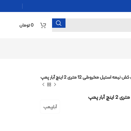
0
تومان
 متری 2 اینچ آبار پمپ
آبارپمپ