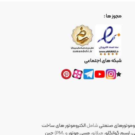
ا :
ای اجتماعی
نعتی
شامل
الکتروموتور های ساخت
لو
، میلانو،
مسی موتور
چین