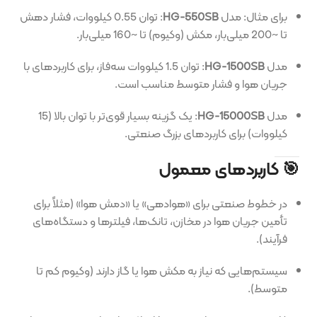
برای مثال: مدل
HG-550SB
: توان 0.55 کیلووات، فشار دهش
تا ~200 میلی‌بار، مکش (وکیوم) تا ~160 میلی‌بار.
مدل
HG-1500SB
: توان 1.5 کیلووات سه‌فاز، برای کاربردهای با
جریان هوا و فشار متوسط مناسب است.
مدل
HG-15000SB
: یک گزینه بسیار قوی‌تر با توان بالا (15
کیلووات) برای کاربردهای بزرگ صنعتی.
🎯 کاربردهای معمول
در خطوط صنعتی برای «هوادهی» یا «دمش هوا» (مثلاً برای
تأمین جریان هوا در مخازن، تانک‌ها، فیلترها و دستگاه‌های
فرآیند).
سیستم‌هایی که نیاز به مکش هوا یا گاز دارند (وکیوم کم تا
متوسط).