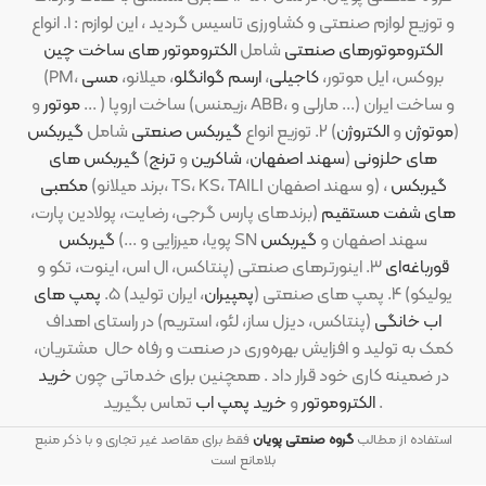
و توزیع لوازم صنعتی و کشاورزی تاسیس گردید ، این لوازم : ۱. انواع
الکتروموتورهای صنعتی
شامل
الکتروموتور های ساخت چین
(PM، بروکس، ایل موتور،
کاجیلی
،
ارسم گوانگلو
، میلانو،
مسی
موتور
و ... ) ساخت اروپا (زیمنس، ABB، مارلی و ...) و ساخت ایران
(
موتوژن
و
الکتروژن
) ۲. توزیع انواع
گیربکس صنعتی
شامل
گیربکس
های حلزونی
(
سهند اصفهان
،
شاکرین
و
ترنج
)
گیربکس های
گیربکس
(برند میلانو، TS، KS، TAILI و سهند اصفهان) ،
مکعبی
های شفت مستقیم
(برندهای پارس گرجی، رضایت، پولادین پارت،
SN سهند اصفهان و
گیربکس
پویا، میرزایی و ...)
گیربکس
قورباغه‌ای
۳. اینورترهای صنعتی (پنتاکس، ال اس، اینوت، تکو و
یولیکو) ۴. پمپ های صنعتی (
پمپیران
، ایران تولید) ۵.
پمپ های
اب خانگی
(پنتاکس، دیزل ساز، لئو، استریم) در راستای اهداف
کمک به تولید و افزایش بهره‌وری در صنعت و رفاه حال مشتریان،
در ضمینه کاری خود قرار داد . همچنین برای خدماتی چون
خرید
تماس بگیرید .
الکتروموتور
و
خرید پمپ اب
استفاده از مطالب
گروه صنعتی پویان
فقط برای مقاصد غیر تجاری و با ذکر منبع
بلامانع است
بلوئر ساید