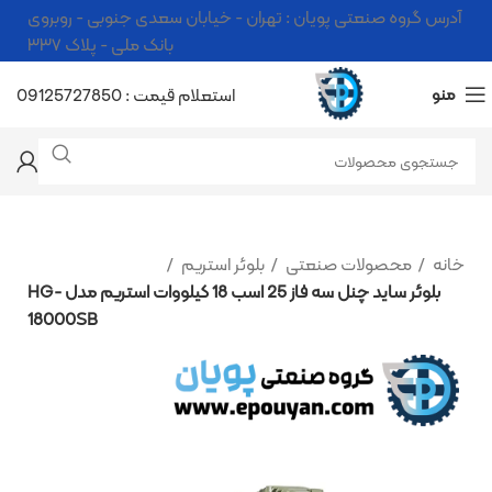
آدرس گروه صنعتی پویان : تهران - خیابان سعدی جنوبی - روبروی
بانک ملی - پلاک ۳۳۷
منو
استعلام قیمت : 09125727850
خانه
محصولات صنعتی
بلوئر استریم
بلوئر ساید چنل سه فاز 25 اسب 18 کیلووات استریم مدل HG-
18000SB