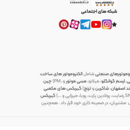
ای اجتماعی
نعتی
شامل
الکتروموتور های ساخت
لو
، میلانو،
مسی موتور
چین
کرین
و
ترنج
)
گیربکس های مکعبی
دین پارت، پویا، میرزایی و ...)
گیربکس
ر ضمینه کاری خود قرار داد . همچنین