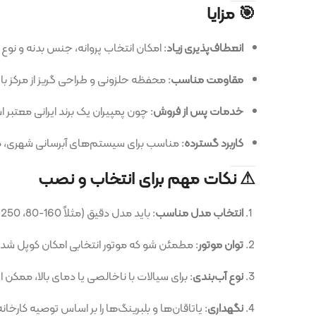
🎯 مزایا
انعطاف‌پذیری زیاد
: امکان انتخاب پروانه، جنس بدنه و نوع آب‌بندی باعث 
مقاومت مناسب
: محفظه حلزونی و طراحی گریز از مرکز باعث کارکرد پاید
خدمات پس از فروش
: چون پمپیران یک برند ایرانی معتبر است، تأمین 
کاربرد گسترده
: مناسب برای سیستم‌های آبرسانی شهری، صنعتی، کشاور
⚠ نکات مهم برای انتخاب و نصب
انتخاب مدل مناسب
: باید مدل دقیق (مثلاً 160-80، 250-100، 315-100 و غیره) را بر اساس دبی و هد مورد نیاز انتخاب کنی.
توان موتور
: مطمئن شو که موتور انتخابی امکان کوپل شدن با پمپ را دارد
نوع آب‌بندی
: برای سیالات با ناخالصی یا دمای بالا، ممکن است آب‌بند م
نگهداری
: یاتاقان‌ها و بلبرینگ‌ها را بر اساس توصیه کارخانه سرویس ک