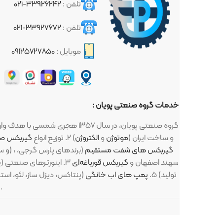
تلفن :
۳۳۹۲۶۲۴۲-۰۲۱
تلفن :
۳۳۹۲۷۶۷۲-۰۲۱
موبایل :
۰۹۱۲۵۷۲۷۸۵۰
خدمات گروه صنعتی پویان :
گروه صنعتی پویان، در سال ۱۳۵۷ هجری شمسی با هدف واردات و توزیع لوازم صنعتی و کشاورزی تاسیس گردید ، این لوازم : ۱. انواع
و ... ) ساخت اروپا (زیمنس، ABB، مارلی و ...) و ساخت ایران (
موتوژن
و
الکتروژن
) ۲. توزیع انواع
گیربکس صنعتی
گیربکس های شفت مستقیم
(برندهای پارس گرجی،
(برند میلانو، TS، KS، TAILI و سهند اصفهان) ،
SN سهند اصفهان و
گیربکس قورباغه‌ای
۳. اینورترهای صنعتی (پنتاکس، ال اس، اینوت، تکو و یولیکو) ۴. پمپ های صنعتی (
تولید) ۵.
پمپ های اب خانگی
(پنتاکس، دیزل ساز، لئو، استریم) در راستا
تماس بگیرید .
برای خدماتی
استفاده از مطال