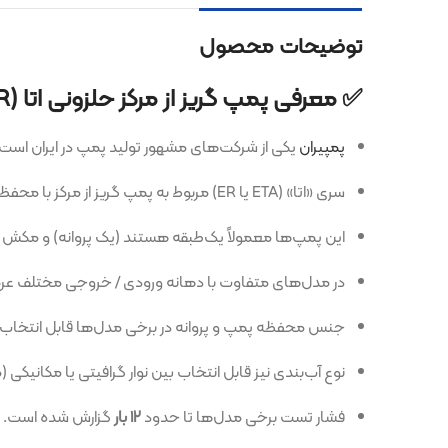
توضیحات محصول
✅ معرفی پمپ گریز از مرکز حلزونی اتا (ETA / ER) پمپیران
پمپیران
یکی از شرکت‌های مشهور تولید پمپ در ایران است.
سری «اتا» (ETA یا ER) مربوط به پمپ گریز از مرکز با محفظه‌ی
حلزونی
(Volute) است.
این پمپ‌ها معمولاً یک‌طبقه هستند (یک پروانه) و مکش و رانش آن‌ها طرا
در مدل‌های متفاوت با دهانه ورودی / خروجی مختلف عرضه می‌شوند،
جنس محفظه پمپ و پروانه در برخی مدل‌ها قابل انتخاب است (چدن، فولاد 
نوع آب‌بندی نیز قابل انتخاب بین نوار گرافیتی یا مکانیکی (مکانیکال سی
فشار تست برخی مدل‌ها تا حدود
۱۲ بار
گزارش شده است.