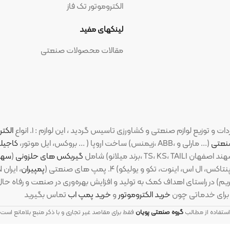
الکتروموتور تک فاز
شبکه ه
لینکهای مفید
مقالات محصولات صنعتی
الکتروموتورهای ص
(PM، بروکس، ایل موتور،
کاجیلی
،
ارسم گوانگ
شامل
گیربکس های حلزونی
(
سهند اصفهان
،
شا
پمپیران
، ایران
رضایت، پولا
ی اهداف کمک به تولید و افزایش بهره‌وری در صنعت و رفاه حال مشتریان، د
 چون
خرید الکتروموتور
و
خرید پمپ اب
ب
گروه صنعتی پویان
فقط برای مقاصد غیر تجاری و با ذکر منبع بلامانع است