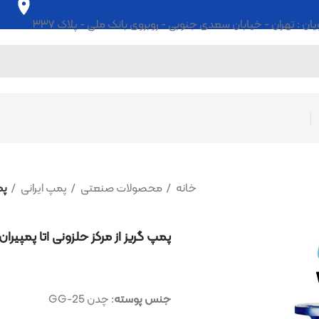
ابان سعدی جنوبی - روبروی بانک ملی - پلاک ۳۳۷
خانه
محصولات صنعتی
پمپ ایرانی
پمپ گریز از مرکز حل
پمپ گریز از مرکز حلزونی اتا پمپیران مدل EN125-315
جنس پوسته
: چدن GG-25