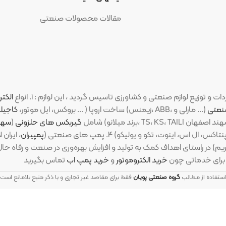
مقالات محصولات صنعتی
الکتروموتورهای ص
(PM، بروکس، ایل موتور،
کاجیلی
،
ارسم گوانگ
شامل
گیربکس های حلزونی
(
سهند اصفهان
،
شا
پمپیران
، ایران
رضایت، پولا
ی اهداف کمک به تولید و افزایش بهره‌وری در صنعت و رفاه حال مشتریان، د
 چون
خرید الکتروموتور
و
خرید پمپ اب
ب
گروه صنعتی پویان
فقط برای مقاصد غیر تجاری و با ذکر منبع بلامانع است