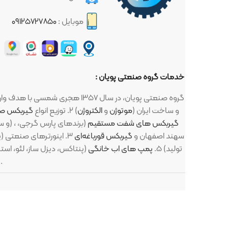
موبایل :
۰۹۱۲۵۷۲۷۸۵۰
خدمات گروه صنعتی پویان :
گروه صنعتی پویان، در سال ۱۳۵۷ هجری شمسی با هدف واردات و توزیع لوازم صنعتی و کشاورزی تاسیس گردید ، این لوازم : ۱. انواع
و ... ) ساخت اروپا (زیمنس، ABB، مارلی و ...) و ساخت ایران (
موتوژن
و
الکتروژن
) ۲. توزیع انواع
گیربکس صنعتی
گیربکس های شفت مستقیم
(برندهای پارس گرجی،
(برند میلانو، TS، KS، TAILI و سهند اصفهان) ،
SN سهند اصفهان و
گیربکس قورباغه‌ای
۳. اینورترهای صنعتی (پنتاکس، ال اس، اینوت، تکو و یولیکو) ۴. پمپ های صنعتی (
تولید) ۵.
پمپ های اب خانگی
(پنتاکس، دیزل ساز، لئو، استریم) در راستا
تماس بگیرید .
برای خدماتی
استفاده از مطال