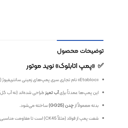
توضیحات محصول
✅ «پمپ اتابلوک» نوید موتور
«Etabloc» نام تجاری سری پمپ‌های زمینی سانتریفیوژ (گریز از مرکز) شرکت نوید موتور است.
این پمپ‌ها عمدتاً برای
آب تمیز
طراحی شده‌اند (نه آب گل‌آلود یا فاضلاب
بدنه معمولاً از
چدن (GG25)
ساخته می‌شود.
شفت پمپ از فولاد (مثلاً CK45) است تا مقاومت مناسبی داشته باشد.