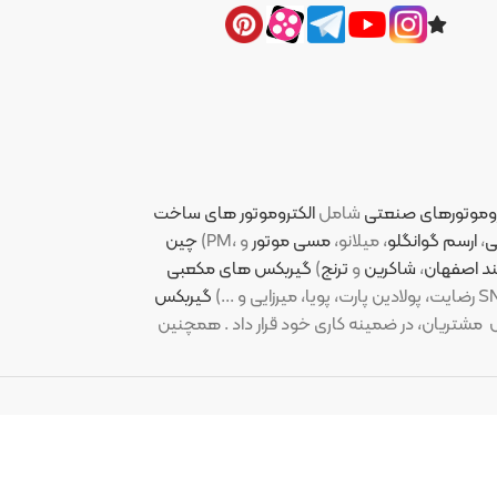
نعتی
شامل
الکتروموتور های ساخت
لو
، میلانو،
مسی موتور
چین
کرین
و
ترنج
)
گیربکس های مکعبی
دین پارت، پویا، میرزایی و ...)
گیربکس
ر ضمینه کاری خود قرار داد . همچنین