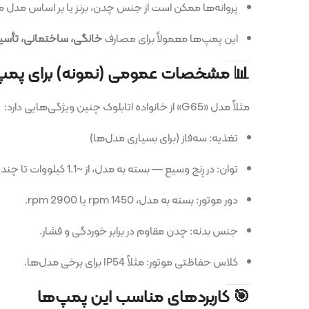
پروانه‌ها ممکن است از جنس چدن، برنز یا بر اساس مدل متفاوت باشد — 
این پمپ‌ها معمولاً برای مصارف
خانگی، ساختمانی، تأسیسات، سیستم‌ه
📊 مشخصات عمومی (نمونه) برای پمپ اتابلوک
مثلاً مدل «G65» از خانواده اتابلوک چنین ویژگی‌هایی دارد:
تغذیه: سه‌فاز (برای بسیاری مدل‌ها)
توان: در رِنج وسیع — بسته به مدل، از ~1.1 کیلووات تا چند کیلووات (وابسته به هد و دبی)
دور موتور: بسته به مدل، 1450 rpm یا 2900 rpm.
جنس بدنه: چدن مقاوم در برابر خوردگی و فشار.
کلاس حفاظتی موتور: مثلاً IP54 برای برخی مدل‌ها.
🎯 کاربردهای مناسب این پمپ‌ها