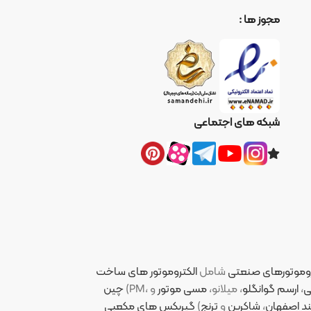
ا :
ای اجتماعی
نعتی
شامل
الکتروموتور های ساخت
لو
، میلانو،
مسی موتور
چین
کرین
و
ترنج
)
گیربکس های مکعبی