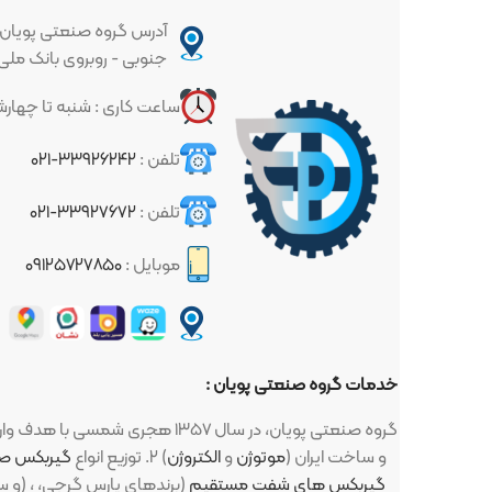
آدرس گروه صنعتی پویان : تهران - خیا
جنوبی - روبروی بانک ملی - پلاک ۳۳۷
ساعت کاری : شنبه تا چهارشنبه ساعت ۱۰ الی ۱۷
تلفن :
۳۳۹۲۶۲۴۲-۰۲۱
تلفن :
۳۳۹۲۷۶۷۲-۰۲۱
موبایل :
۰۹۱۲۵۷۲۷۸۵۰
خدمات گروه صنعتی پویان :
گروه صنعتی پویان، در سال ۱۳۵۷ هجری شمسی با هدف واردات و توزیع لوازم صنعتی و کشاورزی تاسیس گردید ، این لوازم : ۱. انواع
و ... ) ساخت اروپا (زیمنس، ABB، مارلی و ...) و ساخت ایران (
موتوژن
و
الکتروژن
) ۲. توزیع انواع
گیربکس صنعتی
گیربکس های شفت مستقیم
(برندهای پارس گرجی،
(برند میلانو، TS، KS، TAILI و سهند اصفهان) ،