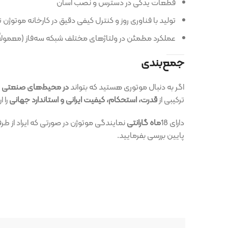
قطعات یدکی در دسترس و نصب آسان
تولید با فناوری روز و کنترل کیفی دقیق در کارخانه موتوژن تبریز
عملکرد مطمئن در ولتاژهای مختلف شبکه سه‌فاز (معمولاً 380 ولت)
جمع‌بندی
اگر به دنبال موتوری هستید که بتواند
در محیط‌های صنعتی سنگین، با دوام ط
ترکیبی از
قدرت، استحکام، کیفیت ایرانی و استاندارد جهانی
را ارائه می‌دهند
دارای 18
ماه گارانتی
نمایندگی موتوژن در صورتی که ایراد از طرف مصرف کننده 
پایین بررسی بفرمایید.