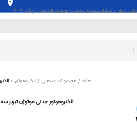
ابان سعدی جنوبی - روبروی بانک ملی - پلاک ۳۳۷
خانه
محصولات صنعتی
الکتروموتور
الکتروموتور چدنی موتوژن تب
الکتروموتور چدنی موتوژن تبریز سه فاز 3 کیلووات 4 اسب