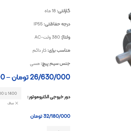
گارانتی:
18 ماه
درجه حفاظتی:
IP55
ولتاژ:
380 ولت-AC
مناسب برای:
کار دائم
جنس سیم پیچ:
مسی
26/630/000
تومان
–
/380/000
دور خروجی الکتروموتور
صاف
32/180/000
تومان