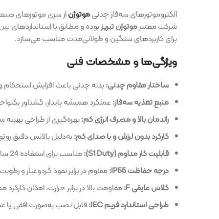
الکتروموتورهای سه‌فاز چدنی
موتوژن
از سری موتورها‌ی صنعتی با دوام و 
شرکت معتبر
موتوژن تبریز
بوده
برای کاربردهای سنگین و طولانی‌مدت مناسب می‌سازد.
ویژگی‌ها و مشخصات فنی
ساختار مقاوم چدنی:
بدنه چدنی باعث افزایش استحکام و عمر مفید مو
منبع تغذیه سه‌فاز:
عملکرد همیشه پایدار، گشتاور یکنواخت و راندمان بالا
راندمان بالا و مصرف انرژی کم:
بهره‌گیری از طراحی بهینه سیم‌پیچی و هس
کارکرد بدون لرزش و با صدای کم:
به‌دلیل بالانس دقیق روتور و یاتاقان‌ها
قابلیت کار مداوم (S1 Duty):
مناسب برای استفاده 24 ساعته در خطوط تولید و تجهیزات صنعتی.
درجه حفاظت IP55:
مقاوم در برابر نفوذ گردوغبار و رطوبت، قابل استفاد
کلاس عایقی F:
مقاومت بالا در برابر حرارت، امکان کارکرد مطمئن در دمای ب
طراحی استاندارد فریم IEC:
قابل نصب به‌صورت افقی یا عمودی، سازگار با 