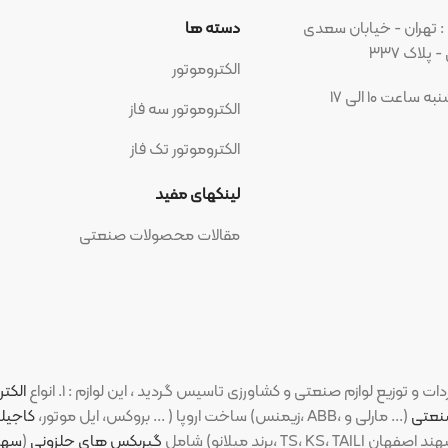
بان سعدی
دسته ها
مجوز ه
الکتروموتور
الکتروموتور سه فاز
الکتروموتور تک فاز
شبکه ه
لینکهای مفید
مقالات محصولات صنعتی
الکتروموتورهای ص
(PM، بروکس، ایل موتور،
کاجیلی
،
ارسم گوانگ
شامل
گیربکس های حلزونی
(
سهند اصفهان
،
شا