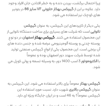
زیرا احتمال برگشت، بریدن دنده و به خطر افتادن جان افراد وجود
دارد. علاوه بر این از
گیربکس بهکار حلزونی VF سایز 86
در بتونیر
های کوچک نیز استفاده می شود.
یکی دیگر از کاربردهای این گیربکس، به عنوان
گیربکس
نانوایی
است که شرکت های بسیاری برای ساخت دستگاه نانوایی از
این محصول استفاده می کنند.
گیربکس بهکار
اصفهان
در دو نوع
پوسته چدنی و پوسته آلومینیومی عرضه شده و جنس دنده های
آن برنجی است. این محصول یکی از انواع گیربکس صنعتی
تولید
شده توسط شرکت سهند دور اصفهان بوده و عموماً
با
الکتروموتور
3 اسب 1400 دور، به وسیله تسمه و پولی کوپل می
شود.
گیربکس بهکار
عموماً برای بالابر استفاده می شود. این گیربکس به
عنوان
گیربکس بالابری
شهرت دارد. نسبت مورد استفاده این
گیربکس عموماً 1 به 46 است و در ایران جایگاه ویژه ای دارد.
شرکت
گیربکس سهند
تولید کننده این گیربکس است. برای دریافت