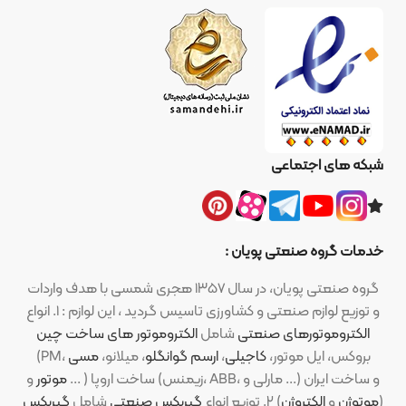
شبکه های اجتماعی
خدمات گروه صنعتی پویان :
گروه صنعتی پویان، در سال ۱۳۵۷ هجری شمسی با هدف واردات
و توزیع لوازم صنعتی و کشاورزی تاسیس گردید ، این لوازم : ۱. انواع
الکتروموتورهای صنعتی
شامل
الکتروموتور های ساخت چین
(PM، بروکس، ایل موتور،
کاجیلی
،
ارسم گوانگلو
، میلانو،
مسی
موتور
و ... ) ساخت اروپا (زیمنس، ABB، مارلی و ...) و ساخت ایران
(
موتوژن
و
الکتروژن
) ۲. توزیع انواع
گیربکس صنعتی
شامل
گیربکس