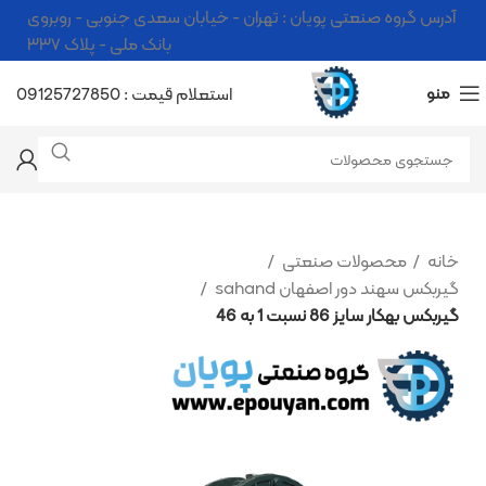
آدرس گروه صنعتی پویان : تهران - خیابان سعدی جنوبی - روبروی
بانک ملی - پلاک ۳۳۷
منو
استعلام قیمت : 09125727850
خانه
محصولات صنعتی
گیربکس سهند دور اصفهان sahand
گیربکس بهکار سایز 86 نسبت 1 به 46