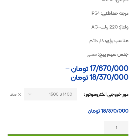
درجه حفاظتی:
IP54
ولتاژ:
220 ولت-AC
مناسب برای:
کار دائم
جنس سیم پیچ:
مسی
17/670/000
تومان
–
18/370/000
تومان
دور خروجی الکتروموتور
صاف
18/370/000
تومان