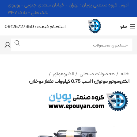
آدرس گروه صنعتی پویان : تهران - خیابان سعدی جنوبی - روبروی
بانک ملی - پلاک ۳۳۷
منو
استعلام قیمت : 09125727850
خانه
محصولات صنعتی
الکتروموتور
الکتروموتور موتوژن 1 اسب 0.75 کیلووات تکفاز دوخازن