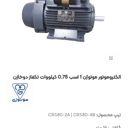
بزرگنمایی تصویر
الکتروموتور موتوژن 1 اسب 0.75 کیلووات تکفاز دوخازن
تیپ محصول:
CRS80-2A | CRS80-4B
گارانتی:
18 ماه