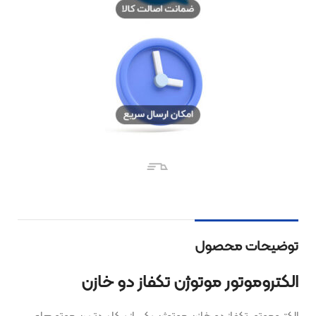
توضیحات محصول
الکتروموتور موتوژن تکفاز دو خازن
الکتروموتور تکفاز دو خازن موتوژن یکی از پرکاربردترین موتورهای