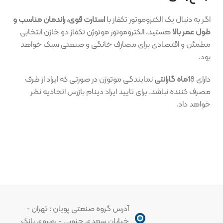
اگر به دنبال یک الکتروموتور تکفاز با
استارت قوی، راندمان مناسب و
طول عمر بالا
هستید، الکتروموتور موتوژن تکفاز دو خازن انتخابی
مطمئن و اقتصادی برای مصارف خانگی و صنعتی سبک خواهد
بود.
دارای 18
ماه گارانتی
نمایندگی موتوژن در صورتی که ایراد از طرف
مصرف کننده نباشد. برای تایید ایراد دینام بازرس اتحادیه نظر
خواهد داد.
آدرس گروه صنعتی پویان : تهران -
خیابان سعدی جنوبی - روبروی بانک