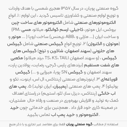
گروه صنعتی پویان، در سال ۱۳۵۷ هجری شمسی با هدف واردات
و توزیع لوازم صنعتی و کشاورزی تاسیس گردید ، این لوازم : ۱. انواع
الکتروموتورهای صنعتی
شامل
الکتروموتور های ساخت چین
(PM، بروکس، ایل موتور،
کاجیلی
،
ارسم گوانگلو
، میلانو،
مسی
موتور
و ... ) ساخت اروپا (زیمنس، ABB، مارلی و ...) و ساخت ایران
(
موتوژن
و
الکتروژن
) ۲. توزیع انواع
گیربکس صنعتی
شامل
گیربکس
های حلزونی
(
سهند اصفهان
،
شاکرین
و
ترنج
)
گیربکس های
گیربکس
(برند میلانو، TS، KS، TAILI و سهند اصفهان) ،
مکعبی
های شفت مستقیم
(برندهای پارس گرجی، رضایت، پولادین پارت،
SN سهند اصفهان و
گیربکس
پویا، میرزایی و ...)
گیربکس
قورباغه‌ای
۳. اینورترهای صنعتی (پنتاکس، ال اس، اینوت، تکو و
یولیکو) ۴. پمپ های صنعتی (
پمپیران
، ایران تولید) ۵.
پمپ های
اب خانگی
(پنتاکس، دیزل ساز، لئو، استریم) در راستای اهداف
کمک به تولید و افزایش بهره‌وری در صنعت و رفاه حال مشتریان،
در ضمینه کاری خود قرار داد . همچنین برای خدماتی چون
خرید
تماس بگیرید .
الکتروموتور
و
خرید پمپ اب
استفاده از مطالب
گروه صنعتی پویان
فقط برای مقاصد غیر تجاری و با ذکر منبع